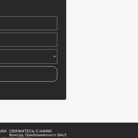
НИИ
СВЯЖИТЕСЬ С НАМИ
Вологда, Преображенского 28А/1
voliant35@mail.ru