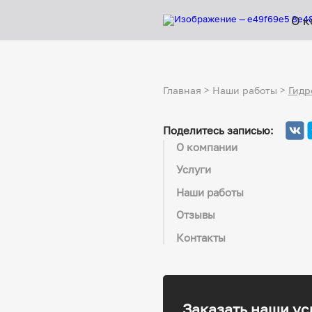
О к
Главная
>
Наши работы
>
Гидр
Поделитесь записью:
О компании
Услуги
Наши работы
Отзывы
Контакты
Заказать наши ус