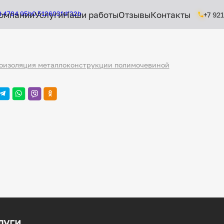
омпании
Услуги
Наши работы
Отзывы
Контакты
+7 92
оизоляция металлоконструкции полимочевиной
луги