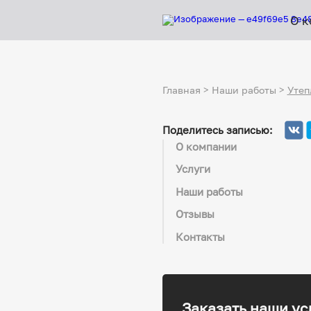
О к
Главная
>
Наши работы
>
Утеп
Поделитесь записью:
О компании
Услуги
Наши работы
Отзывы
Контакты
Заказать наши ус