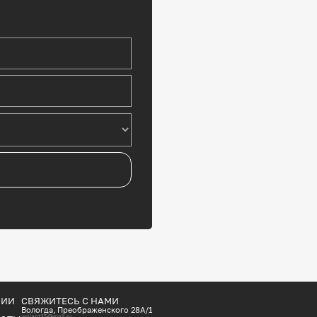
НИИ
СВЯЖИТЕСЬ С НАМИ
Вологда, Преображенского 28А/1
voliant35@mail.ru